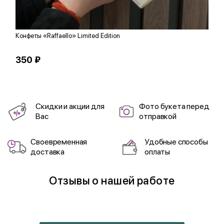
Конфеты «Raffaello» Limited Edition
К
350 ₽
1
Скидки и акции для
Фото букета перед
Вас
отправкой
Своевременная
Удобные способы
доставка
оплаты
Отзывы о нашей работе