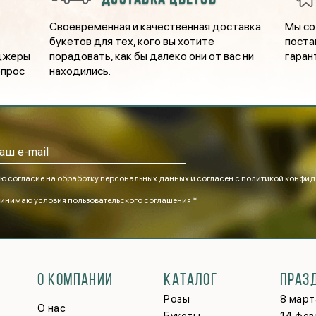
Своевременная и качественная доставка
Мы со
букетов для тех, кого вы хотите
поста
еджеры
порадовать, как бы далеко они от вас ни
гаран
опрос
находились.
ю согласие на обработку персональных данных и согласен
с политикой конфид
инимаю
условия пользовательского соглашения *
О КОМПАНИИ
КАТАЛОГ
ПРАЗ
Розы
8 март
О нас