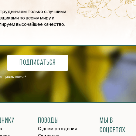
трудничаем только с лучшими
вщиками по всему миру и
тируем высочайшее качество.
Подписаться
енциальности *
ДНИКИ
ПОВОДЫ
МЫ В
а
С днем рождения
СОЦСЕТЯХ