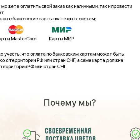
 можете оплатить свой заказ как наличными, так и провести
т.
плате банковские карты платежных систем:
арты MasterCard
Карты МИР
о учесть, что оплата по банковским картам может быть
о с территории РФ или стран СНГ, а сама карта должна
 территории РФ или стран СНГ.
Почему мы?
Своевременная
доставка цветов