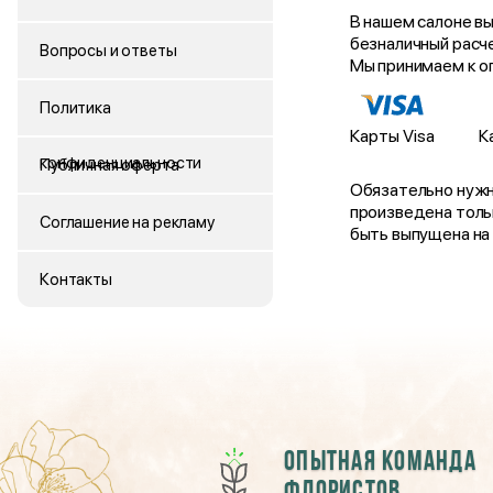
В нашем салоне вы
безналичный расче
Вопросы и ответы
Мы принимаем к о
Политика
Карты Visa
К
конфиденциальности
Публичная оферта
Обязательно нужн
произведена тольк
Соглашение на рекламу
быть выпущена на
Контакты
Опытная команда
флористов