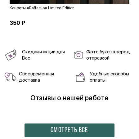
Конфеты «Raffaello» Limited Edition
З
350 ₽
1
Скидки и акции для
Фото букета перед
Вас
отправкой
Своевременная
Удобные способы
доставка
оплаты
Отзывы о нашей работе
СМОТРЕТЬ ВСЕ