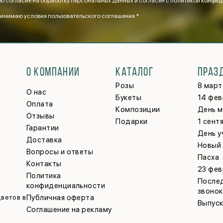
ю согласие на обработку персональных данных и согласен
с политикой конфид
инимаю
условия пользовательского соглашения *
О КОМПАНИИ
КАТАЛОГ
ПРАЗ
Розы
8 март
О нас
Букеты
14 фев
Оплата
Композиции
День 
Отзывы
Подарки
1 сент
Гарантии
День у
Доставка
Новый
Вопросы и ответы
Пасха
Контакты
23 фев
Политика
После
конфиденциальности
звонок
ветов в
Публичная оферта
Выпус
Соглашение на рекламу