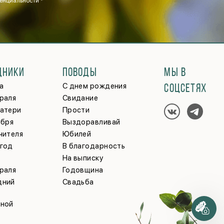
енциальности *
ДНИКИ
ПОВОДЫ
МЫ В
а
С днем рождения
СОЦСЕТЯХ
раля
Свидание
матери
Прости
ября
Выздоравливай
чителя
Юбилей
 год
В благодарность
На выписку
раля
Годовщина
дний
Свадьба
кной