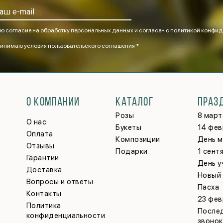
ю согласие на обработку персональных данных и согласен
с политикой конфид
инимаю
условия пользовательского соглашения *
О КОМПАНИИ
КАТАЛОГ
ПРАЗ
Розы
8 март
О нас
Букеты
14 фев
Оплата
Композиции
День 
Отзывы
Подарки
1 сент
Гарантии
День у
Доставка
Новый
Вопросы и ответы
Пасха
Контакты
23 фев
Политика
После
конфиденциальности
звонок