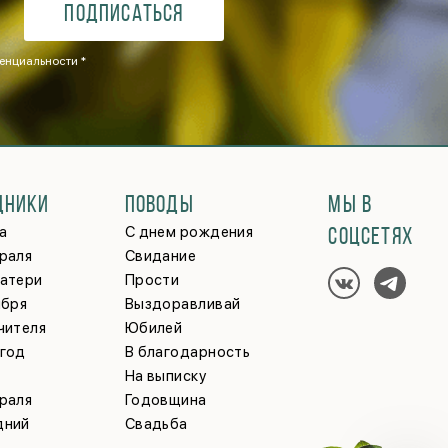
Подписаться
енциальности *
ДНИКИ
ПОВОДЫ
МЫ В
а
С днем рождения
СОЦСЕТЯХ
раля
Свидание
матери
Прости
ября
Выздоравливай
чителя
Юбилей
 год
В благодарность
На выписку
раля
Годовщина
дний
Свадьба