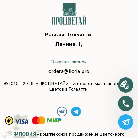
С днем рождения
Публичная оферта
1 сентября
Свидание
Соглашение на рекламу
День учителя
Прости
Новый год
Выздоравливай
Пасха
Юбилей
23 февраля
Россия, Тольятти,
В благодарность
Последний звонок
Ленина, 1,
На выписку
Выпускной
Годовщина
Свадьба
Заказать звонок
orders@floria.pro
©2015 - 2026, «ПРОЦВЕТАЙ» - интернет-магазин доставки
цветов в Тольятти.
Флория
- комплексное продвижение цветочного