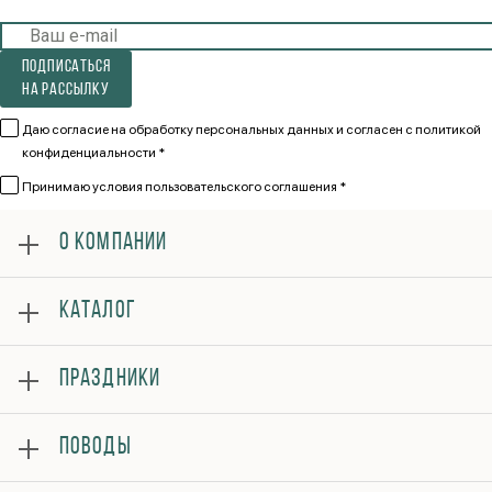
Подписаться
на рассылку
Даю согласие на обработку персональных данных и согласен
с политикой
конфиденциальности *
Принимаю
условия пользовательского соглашения *
О КОМПАНИИ
О нас
КАТАЛОГ
Оплата
Отзывы
Розы
Гарантии
ПРАЗДНИКИ
Букеты
Доставка
Композиции
Вопросы и ответы
8 марта
Подарки
ПОВОДЫ
Контакты
14 февраля
Политика конфиденциальности
День матери